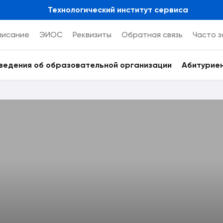
Технологический институт сервиса
писание
ЭИОС
Реквизиты
Обратная связь
Часто 
ведения об образовательной организации
Абитурие