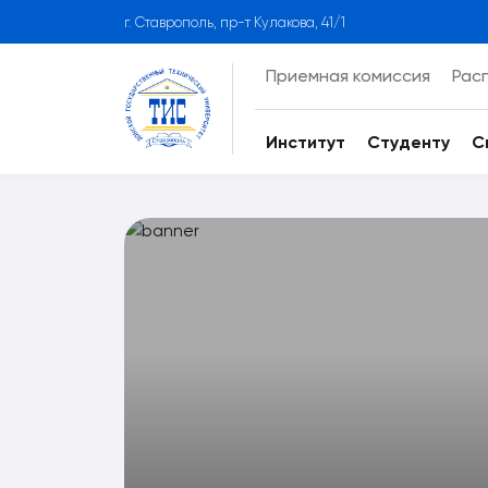
г. Ставрополь, пр-т Кулакова, 41/1
Приемная комиссия
Рас
Институт
Студенту
С