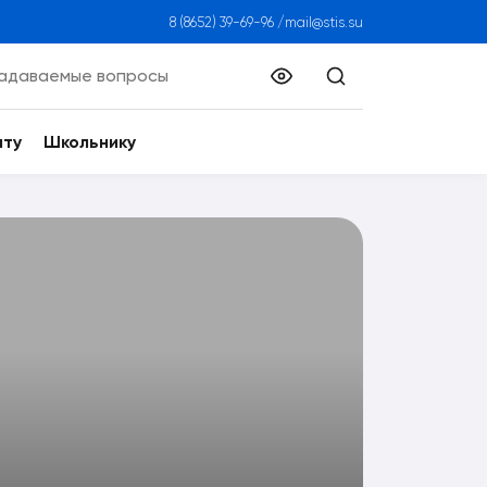
8 (8652) 39-69-96
/
mail@stis.su
задаваемые вопросы
нту
Школьнику