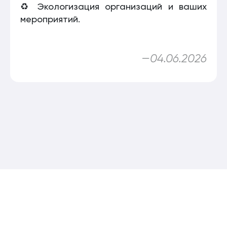
♻️ Экологизация организаций и ваших
мероприятий.
—
04.06.2026
mail@stis.su
г. Ставрополь, пр-т Кулакова, 41/1
8 (8652) 39-69-96